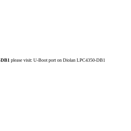
0-DB1
please visit:
U-Boot port on Diolan LPC4350-DB1