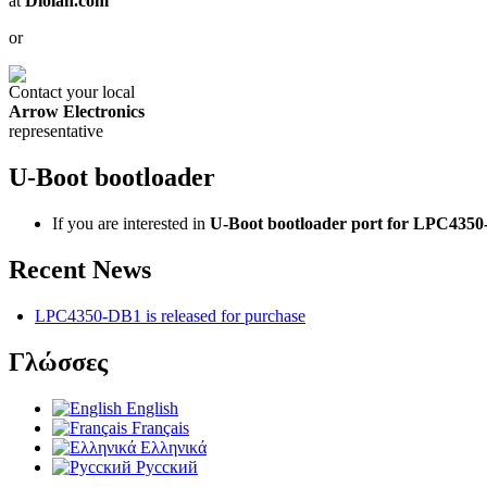
at
Diolan.com
or
Contact your local
Arrow Electronics
representative
U-Boot bootloader
If you are interested in
U-Boot bootloader port for LPC435
Recent News
LPC4350-DB1 is released for purchase
Γλώσσες
English
Français
Ελληνικά
Русский