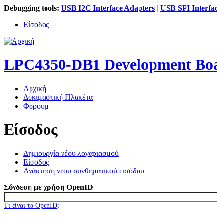
Debugging tools:
USB I2C Interface Adapters
|
USB SPI Interfa
Είσοδος
LPC4350-DB1 Development Bo
Αρχική
Δοκιμαστική Πλακέτα
Κύριο μενού
Φόρουμ
Είσοδος
Δημιουργία νέου λογαριασμού
Είσοδος
(ενεργή καρτέλα)
Πρωτεύουσες καρτέλες
Ανάκτηση νέου συνθηματικού εισόδου
Σύνδεση με χρήση OpenID
Τι είναι το OpenID;