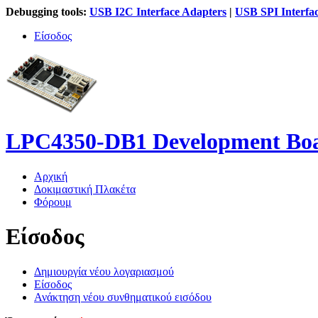
Debugging tools:
USB I2C Interface Adapters
|
USB SPI Interfa
Είσοδος
LPC4350-DB1 Development Bo
Αρχική
Δοκιμαστική Πλακέτα
Κύριο μενού
Φόρουμ
Είσοδος
Δημιουργία νέου λογαριασμού
Είσοδος
(ενεργή καρτέλα)
Πρωτεύουσες καρτέλες
Ανάκτηση νέου συνθηματικού εισόδου