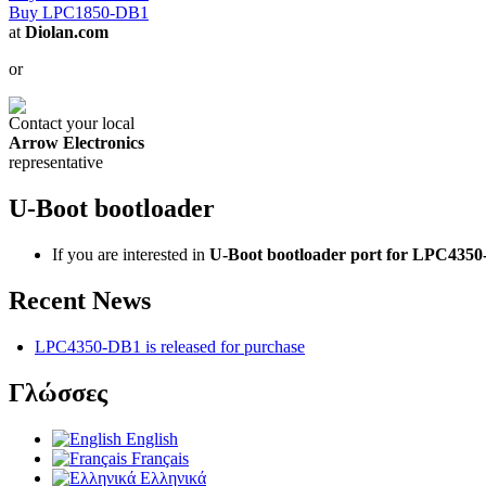
Buy LPC1850-DB1
at
Diolan.com
or
Contact your local
Arrow Electronics
representative
U-Boot bootloader
If you are interested in
U-Boot bootloader port for LPC435
Recent News
LPC4350-DB1 is released for purchase
Γλώσσες
English
Français
Ελληνικά