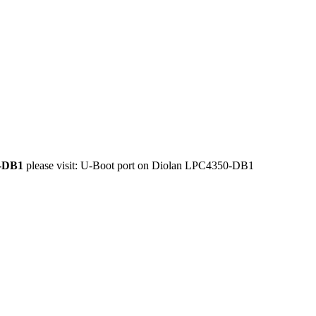
0-DB1
please visit:
U-Boot port on Diolan LPC4350-DB1