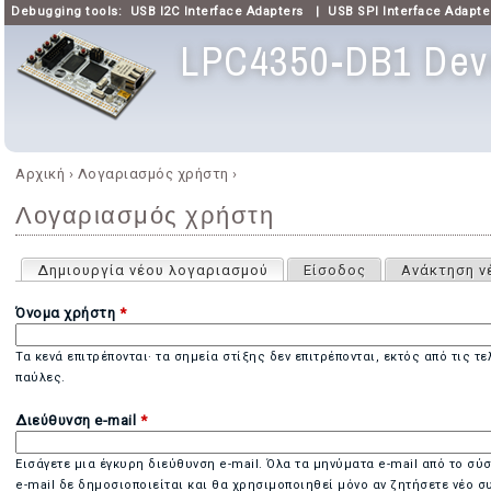
Debugging tools:
USB I2C Interface Adapters
|
USB SPI Interface Adapte
LPC4350-DB1 Deve
Κύριο μενού
Αρχική
›
Λογαριασμός χρήστη
›
Είστε εδώ
Λογαριασμός χρήστη
Πρωτεύουσες καρτέλες
Δημιουργία νέου λογαριασμού
(ενεργή καρτέλα)
Είσοδος
Ανάκτηση ν
Όνομα χρήστη
*
Τα κενά επιτρέπονται· τα σημεία στίξης δεν επιτρέπονται, εκτός από τις τ
παύλες.
Διεύθυνση e-mail
*
Εισάγετε μια έγκυρη διεύθυνση e-mail. Όλα τα μηνύματα e-mail από το σύ
e-mail δε δημοσιοποιείται και θα χρησιμοποιηθεί μόνο αν ζητήσετε νέο σ