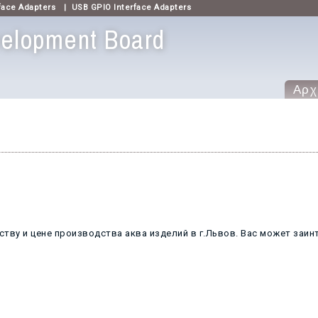
face Adapters
|
USB GPIO Interface Adapters
elopment Board
Αρχ
тву и цене производства аква изделий в г.Львов. Вас может заин