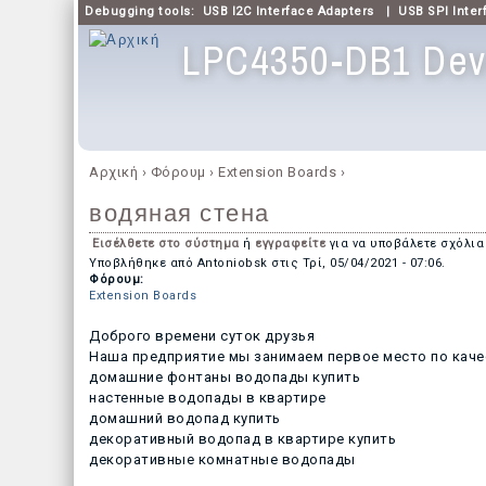
Debugging tools:
USB I2C Interface Adapters
|
USB SPI Inter
LPC4350-DB1 Dev
Κύριο μενού
Αρχική
›
Φόρουμ
›
Extension Boards
›
Είστε εδώ
водяная стена
Εισέλθετε στο σύστημα
ή
εγγραφείτε
για να υποβάλετε σχόλια
Υποβλήθηκε από
Antoniobsk
στις
Τρί, 05/04/2021 - 07:06
.
Φόρουμ:
Extension Boards
Доброго времени суток друзья
Наша предприятие мы занимаем первое место по качес
домашние фонтаны водопады купить
настенные водопады в квартире
домашний водопад купить
декоративный водопад в квартире купить
декоративные комнатные водопады