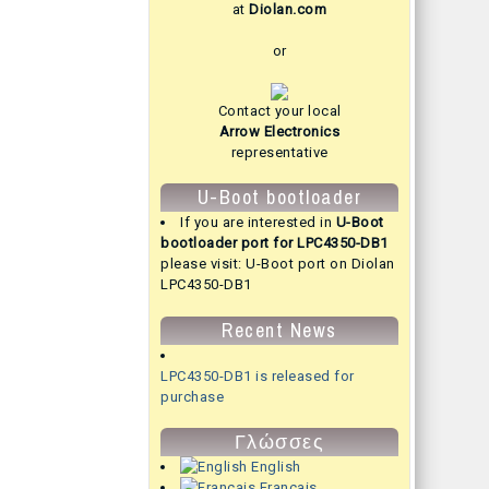
at
Diolan.com
or
Contact your local
Arrow Electronics
representative
U-Boot bootloader
If you are interested in
U-Boot
bootloader port for LPC4350-DB1
please visit:
U-Boot port on Diolan
LPC4350-DB1
Recent News
LPC4350-DB1 is released for
purchase
Γλώσσες
English
Français