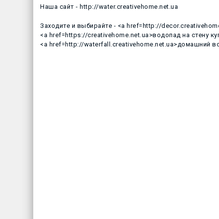
Наша сайт - http://water.creativehome.net.ua
Заходите и выбирайте - <a href=http://decor.creativeho
<a href=https://creativehome.net.ua>водопад на стену к
<a href=http://waterfall.creativehome.net.ua>домашний 