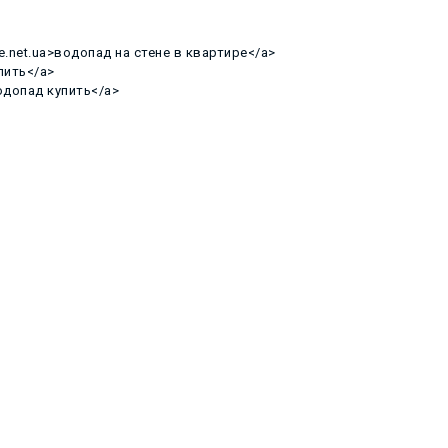
me.net.ua>водопад на стене в квартире</a>
упить</a>
водопад купить</a>