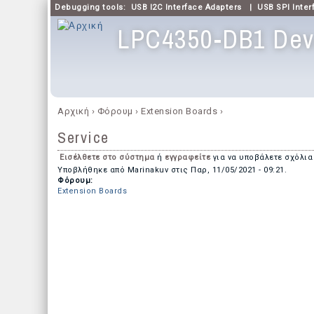
Debugging tools:
USB I2C Interface Adapters
|
USB SPI Inter
LPC4350-DB1 Dev
Κύριο μενού
Αρχική
›
Φόρουμ
›
Extension Boards
›
Είστε εδώ
Service
Εισέλθετε στο σύστημα
ή
εγγραφείτε
για να υποβάλετε σχόλια
Υποβλήθηκε από
Marinakuv
στις
Παρ, 11/05/2021 - 09:21
.
Φόρουμ:
Extension Boards