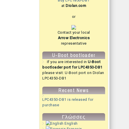
Buy LPC1850-DB1
at
Diolan.com
or
Contact your local
Arrow Electronics
representative
U-Boot bootloader
If you are interested in
U-Boot
bootloader port for LPC4350-DB1
please visit:
U-Boot port on Diolan
LPC4350-DB1
Recent News
LPC4350-DB1 is released for
purchase
Γλώσσες
English
Français