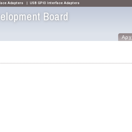
face Adapters
|
USB GPIO Interface Adapters
elopment Board
Αρχ