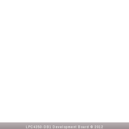
LPC4350-DB1 Development Board
© 2012