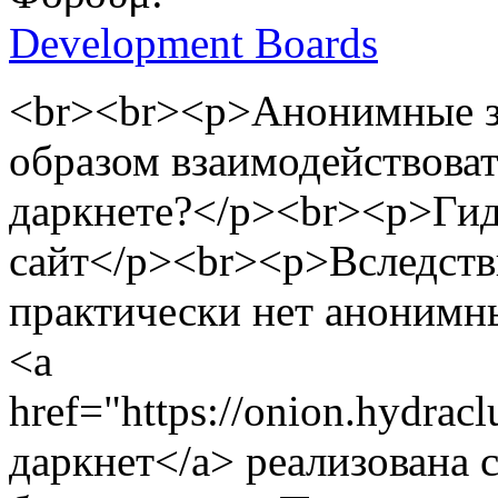
Development Boards
<br><br><p>Анонимные з
образом взаимодействов
даркнете?</p><br><p>Гид
сайт</p><br><p>Вследстви
практически нет анонимн
<a
href="https://onion.hydr
даркнет</a> реализована 