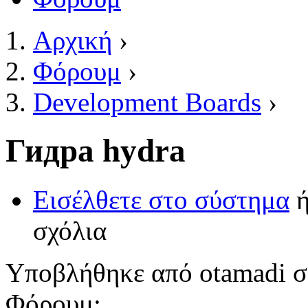
Αρχική
›
Είστε εδώ
Φόρουμ
›
Development Boards
›
Гидра hydra
Εισέλθετε στο σύστημα
σχόλια
Υποβλήθηκε από
otamadi
σ
Φόρουμ: