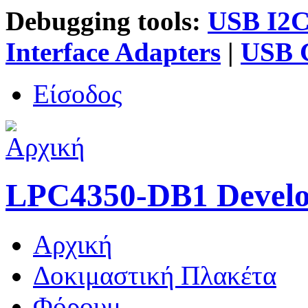
Debugging tools:
USB I2C 
Interface Adapters
|
USB G
Είσοδος
LPC4350-DB1 Devel
Αρχική
Κύριο μενού
Δοκιμαστική Πλακέτα
Φόρουμ