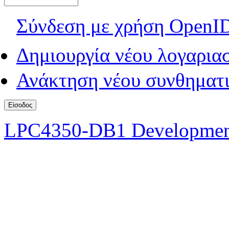
Σύνδεση με χρήση OpenI
Δημιουργία νέου λογαρια
Ανάκτηση νέου συνθηματι
LPC4350-DB1 Developmen