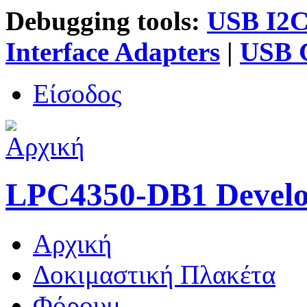
Debugging tools:
USB I2C 
Interface Adapters
|
USB G
Είσοδος
LPC4350-DB1 Devel
Αρχική
Κύριο μενού
Δοκιμαστική Πλακέτα
Φόρουμ