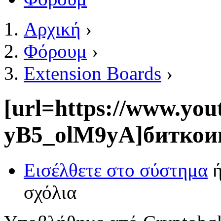
Αρχική
›
Είστε εδώ
Φόρουμ
›
Extension Boards
›
[url=https://www.y
yB5_olM9yA]биткоин 
Εισέλθετε στο σύστημα
σχόλια