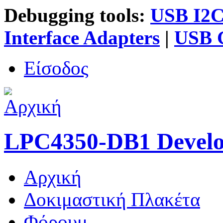
Debugging tools:
USB I2C 
Interface Adapters
|
USB G
Είσοδος
LPC4350-DB1 Devel
Αρχική
Κύριο μενού
Δοκιμαστική Πλακέτα
Φόρουμ