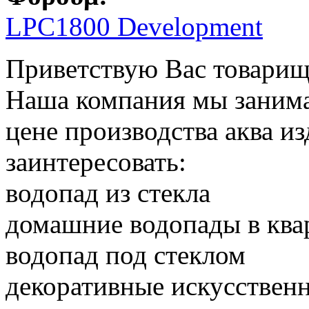
LPC1800 Development
Приветствую Вас товари
Наша компания мы занимае
цене производства аква и
заинтересовать:
водопад из стекла
домашние водопады в ква
водопад под стеклом
декоративные искусствен