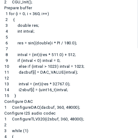
2 CGU_Init();
Prepare buffer
1 for (i = 0; i < 360; i++)
2 {
3 double res;
4 int intval;
5
6 res = sin((double)i * PI / 180.0);
7
8 intval = (int)(res * 511.0) + 512;
9 if (intval < 0) intval = 0;
10 else if (intval > 1023) intval = 1023;
11 dacbuf[i] = DAC_VALUE(intval);
12
13 intval = (int)(res * 32767.0);
14 i2sbuf[i] = (uint16_t)intval;
15 }
Configure DAC
1 ConfigureDAC(dacbuf, 360, 48000);
Configure I2S audio codec
1 ConfigureTLV320(i2sbuf, 360, 48000);
2
3 while (1)
4 {