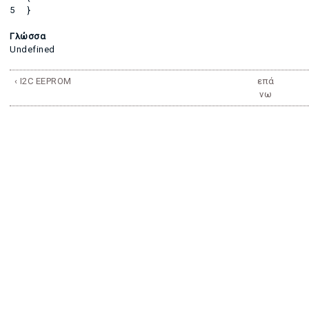
5 }
Γλώσσα
Undefined
‹ I2C EEPROM
επά
νω