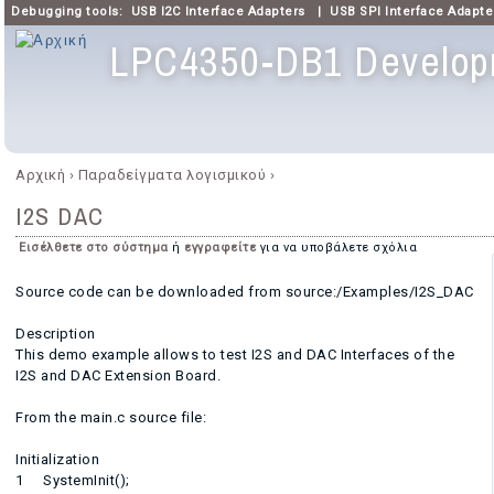
Debugging tools:
USB I2C Interface Adapters
|
USB SPI Interface Adapte
LPC4350-DB1 Develop
Κύριο μενού
Αρχική
›
Παραδείγματα λογισμικού
›
Είστε εδώ
I2S DAC
Εισέλθετε στο σύστημα
ή
εγγραφείτε
για να υποβάλετε σχόλια
Source code can be downloaded from source:/Examples/I2S_DAC
Description
This demo example allows to test I2S and DAC Interfaces of the
I2S and DAC Extension Board.
From the main.c source file:
Initialization
1 SystemInit();